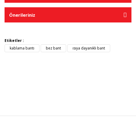
Önerileriniz
Etiketler :
kablama bantı
bez bant
ısıya dayanıklı bant