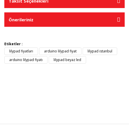
Taksit Seçenekleri
Önerileriniz
Etiketler :
lilypad fiyatları
arduino lilypad fiyat
lilypad istanbul
arduino lilypad fiyatı
lilypad beyaz led