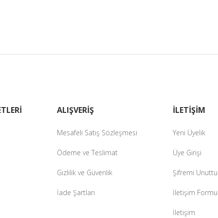
masında eksik bilgiler bulunuyor.
erinde hatalar bulunuyor.
diğer sitelerden daha pahalı.
zer farklı alternatifler olmalı.
Gönder
TLERİ
ALIŞVERİŞ
İLETİŞİM
Mesafeli Satış Sözleşmesi
Yeni Üyelik
Ödeme ve Teslimat
Üye Girişi
Gizlilik ve Güvenlik
Şifremi Unutt
İade Şartları
İletişim Formu
İletişim