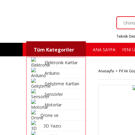
Teknik Des
Tüm Kategoriler
ANA SAYFA
YENİ 
Elektronik Kartlar
Anasayfa
Pil Ve Gü
Arduino
Geliştirme Kartları
Sensörler
Motorlar
Drone ve
Multikopter
3D Yazıcı
Malzemeleri
Malzemeleri