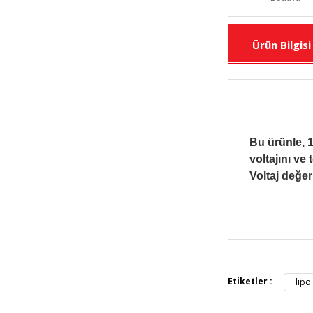
Ürün Bilgisi
Bu ürünle, 1
voltajını ve
Voltaj değer
Bu ürünün fiya
iletebilirsiniz.
Görüş ve öneril
Etiketler :
lipo
Ürün resmi 