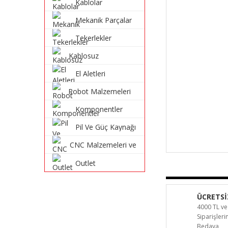
Kablolar
Mekanik Parçalar
Tekerlekler
Kablosuz
Haberleşme
El Aletleri
Sistemleri
Robot Malzemeleri
ve Robot Kitleri
Komponentler
Pil Ve Güç Kaynağı
CNC Malzemeleri ve
Parçaları
Outlet
ÜCRETSİ
4000 TL ve
Siparişler
Bedava