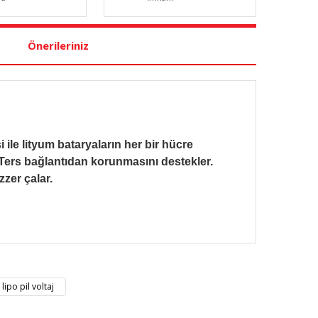
Önerileriniz
ile lityum bataryaların her bir hücre
z. Ters bağlantıdan korunmasını destekler.
zer çalar.
nüz noktaları öneri formunu kullanarak tarafımıza
lipo pil voltaj