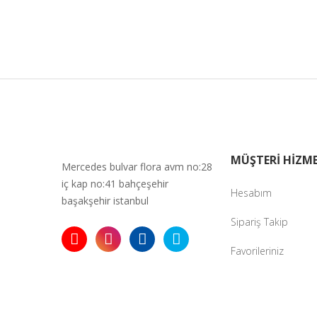
Ürün açıkla
Ürün bilgil
Ürün fiyatı 
Bu ürüne ben
MÜŞTERİ HİZME
Mercedes bulvar flora avm no:28
iç kap no:41 bahçeşehir
Hesabım
başakşehir istanbul
Sipariş Takip
Favorileriniz