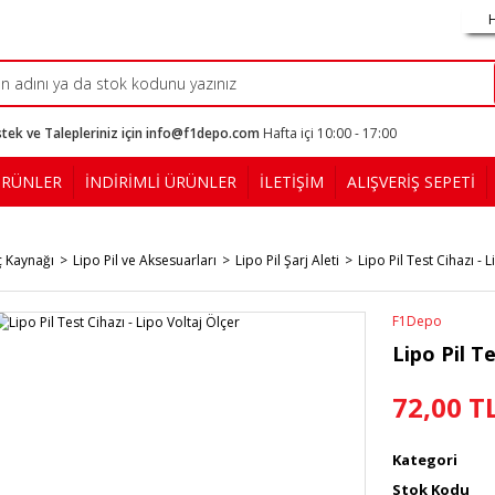
tek ve Talepleriniz için info@f1depo.com
Hafta içi 10:00 - 17:00
ÜRÜNLER
İNDİRİMLİ ÜRÜNLER
İLETİŞİM
ALIŞVERİŞ SEPETİ
ç Kaynağı
Lipo Pil ve Aksesuarları
Lipo Pil Şarj Aleti
Lipo Pil Test Cihazı - 
F1Depo
Lipo Pil T
72,00 T
Kategori
Stok Kodu