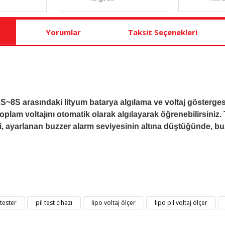
Yorumlar
Taksit Seçenekleri
S~8S arasındaki lityum batarya algılama ve voltaj göstergesi 
 toplam voltajını otomatik olarak algılayarak öğrenebilirsini
i, ayarlanan buzzer alarm seviyesinin altına düştüğünde, buz
t bilgisi, resim, ürün açıklamalarında ve diğer konularda yetersiz gördüğü
Bu ürüne ilk yorumu siz yapın!
eriniz için teşekkür ederiz.
 tester
pil test cihazı
lipo voltaj ölçer
lipo pil voltaj ölçer
kalitesiz, bozuk veya görüntülenemiyor.
Yorum Yaz