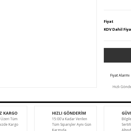
Fiyat
KDV Dahil Fiy
Fiyat Alarmı
Hızlı Gönd
Z KARGO
HIZLI GÖNDERİM
GÜVE
 Üzeri Tüm
15:00'a Kadar Verilen
Bilgil
inizde Kargo
Tüm Siparişler Aynı Gün
Sertif
Kargoda
Altın