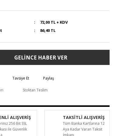
72,00 TL + KDV
at
86,40 TL
GELİNCE HABER VER
Tavsiye Et
Paylaş
eri
Stoktan Teslim
NLİ ALIŞVERİŞ
TAKSİTLİ ALIŞVERİŞ
eriniz 256 Bit SSL
Tüm Banka Kartlarına 12
ikası ile Güvenlik
Aya Kadar Varan Taksit
da
İmkanı