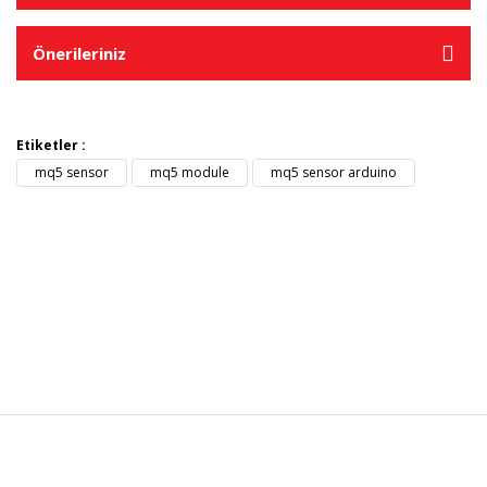
Önerileriniz
Etiketler :
mq5 sensor
mq5 module
mq5 sensor arduino