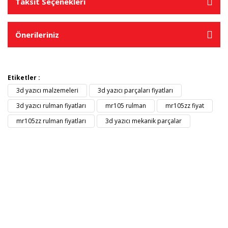
Taksit Seçenekleri
Önerileriniz
Etiketler :
3d yazıcı malzemeleri
3d yazıcı parçaları fiyatları
3d yazıcı rulman fiyatları
mr105 rulman
mr105zz fiyat
mr105zz rulman fiyatları
3d yazıcı mekanik parçalar