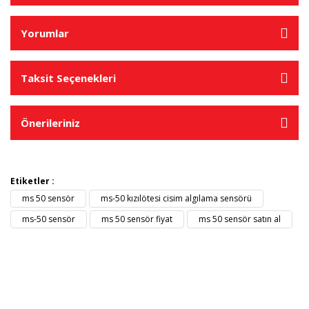
Yorumlar
Taksit Seçenekleri
Önerileriniz
Etiketler :
ms 50 sensör
ms-50 kızılötesi cisim algılama sensörü
ms-50 sensör
ms 50 sensör fiyat
ms 50 sensör satın al