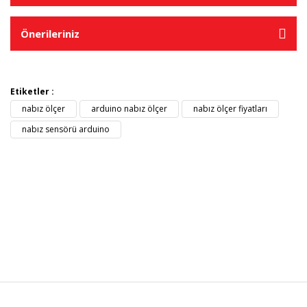
Önerileriniz
Etiketler :
nabız ölçer
arduino nabız ölçer
nabız ölçer fiyatları
nabız sensörü arduino