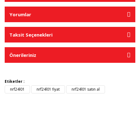
Yorumlar
Taksit Seçenekleri
Önerileriniz
Etiketler :
nrf24l01
nrf24l01 fiyat
nrf24l01 satın al