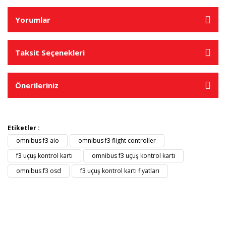
Yorumlar
Taksit Seçenekleri
Önerileriniz
Etiketler :
omnibus f3 aio
omnibus f3 flight controller
f3 uçuş kontrol kartı
omnibus f3 uçuş kontrol kartı
omnibus f3 osd
f3 uçuş kontrol kartı fiyatları