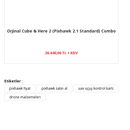
Orjinal Cube & Here 2 (Pixhawk 2.1 Standard) Combo
26.640,00 TL + KDV
Etiketler :
pixhawk fiyat
pixhawk satın al
uav uçuş kontrol kartı
drone malzemeleri