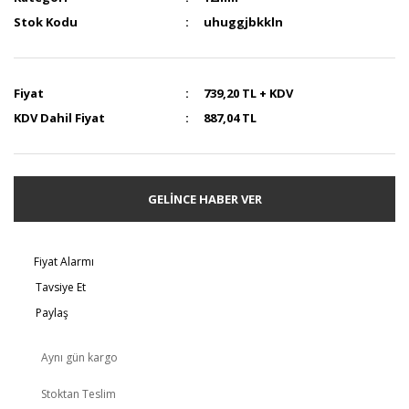
Stok Kodu
uhuggjbkkln
Fiyat
739,20 TL + KDV
KDV Dahil Fiyat
887,04 TL
GELİNCE HABER VER
Fiyat Alarmı
Tavsiye Et
Paylaş
Aynı gün kargo
Stoktan Teslim