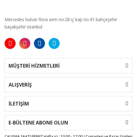
Mercedes bulvar flora avm no:28 iç kap no:41 bahçeşehir
başakşehir istanbul
MÜŞTERİ HİZMETLERİ
ALIŞVERİŞ
İLETİŞİM
E-BÜLTENE ABONE OLUN
ÇALIŞMA SAATLERİMİZ
Hafta içi : 10:00 - 17:00 / Cumartesi ve Pazar Günleri