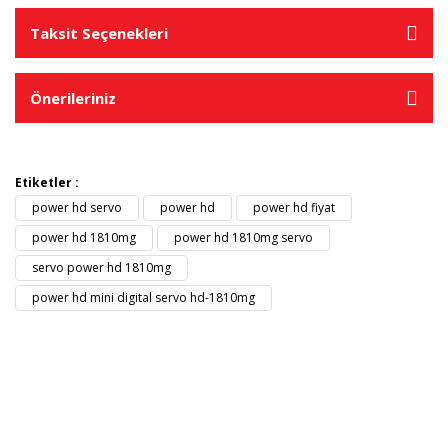
Taksit Seçenekleri
Önerileriniz
Etiketler :
power hd servo
power hd
power hd fiyat
power hd 1810mg
power hd 1810mg servo
servo power hd 1810mg
power hd mini digital servo hd-1810mg