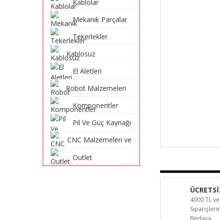
Kablolar
Mekanik Parçalar
Tekerlekler
Kablosuz
Haberleşme
El Aletleri
Sistemleri
Robot Malzemeleri
ve Robot Kitleri
Komponentler
Pil Ve Güç Kaynağı
CNC Malzemeleri ve
Parçaları
Outlet
ÜCRETSİ
4000 TL ve
Siparişler
Bedava