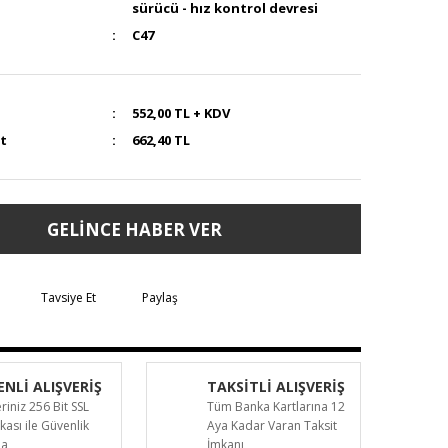
sürücü - hız kontrol devresi
C47
552,00 TL + KDV
at
662,40 TL
GELİNCE HABER VER
Tavsiye Et
Paylaş
NLİ ALIŞVERİŞ
TAKSİTLİ ALIŞVERİŞ
eriniz 256 Bit SSL
Tüm Banka Kartlarına 12
ikası ile Güvenlik
Aya Kadar Varan Taksit
da
İmkanı