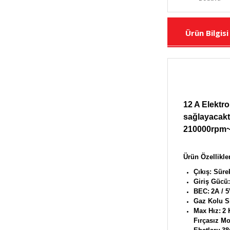
Ürün Bilgisi
12 A Elektro
sağlayacakt
210000rpm~3
Ürün Özellikler
Çıkış:
Sürek
Giriş Gücü:
BEC:
2A / 
Gaz Kolu Si
Max Hız:
2 
Fırçasız Mo