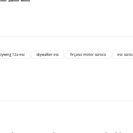
mm*18mm*6mm
.
t bilgisi, resim, ürün açıklamalarında ve diğer konularda yetersiz gördüğü
Bu ürüne ilk yorumu siz yapın!
eriniz için teşekkür ederiz.
bywing 12a esc
skywalker esc
fırçasız motor sürücü
esc sürü
kalitesiz, bozuk veya görüntülenemiyor.
Yorum Yaz
masında eksik bilgiler bulunuyor.
erinde hatalar bulunuyor.
diğer sitelerden daha pahalı.
zer farklı alternatifler olmalı.
Gönder