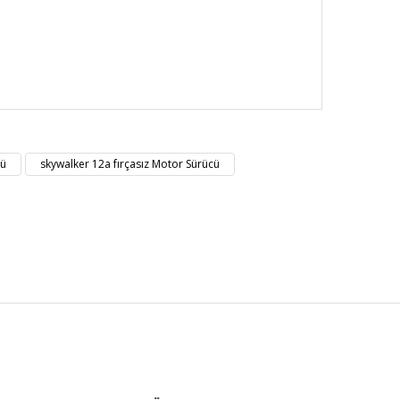
nüz noktaları öneri formunu kullanarak tarafımıza
cü
skywalker 12a fırçasız Motor Sürücü