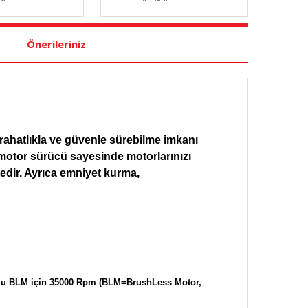
Önerileriniz
ı rahatlıkla ve güvenle sürebilme imkanı
 motor sürücü sayesinde motorlarınızı
dir. Ayrıca emniyet kurma,
plu BLM için 35000 Rpm (BLM=BrushLess Motor,