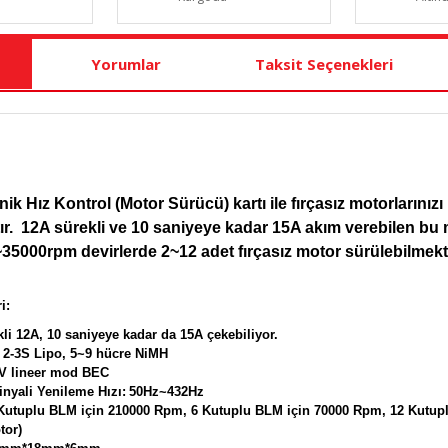
Yorumlar
Taksit Seçenekleri
nik Hız Kontrol (Motor Sürücü) kartı ile fırçasız motorlarınız
ır. 12A sürekli ve 10 saniyeye kadar 15A akım verebilen bu
5000rpm devirlerde 2~12 adet fırçasız motor sürülebilmekte
i:
li 12A, 10 saniyeye kadar da 15A çekebiliyor.
2-3S Lipo, 5~9 hücre NiMH
5V lineer mod BEC
nyali Yenileme Hızı:
50Hz~432Hz
Kutuplu BLM için 210000 Rpm, 6 Kutuplu BLM için 70000 Rpm, 12 Kutu
tor)