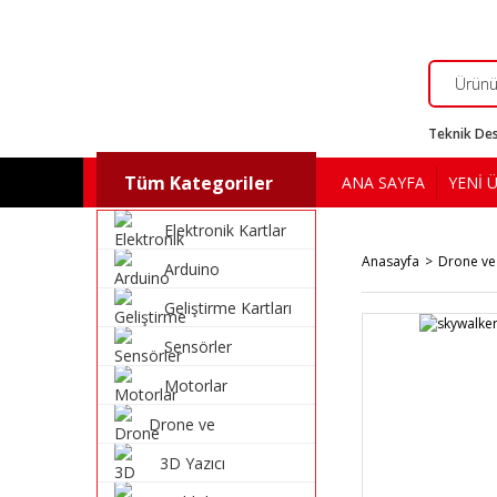
Teknik Des
Tüm Kategoriler
ANA SAYFA
YENİ 
Elektronik Kartlar
Anasayfa
Drone ve
Arduino
Geliştirme Kartları
Sensörler
Motorlar
Drone ve
Multikopter
3D Yazıcı
Malzemeleri
Malzemeleri