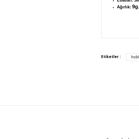
Ebatları:
38
9g
Ağırlık:
Bu ürünün fiya
iletebilirsiniz.
Görüş ve öneril
Etiketler :
hob
Ürün resmi 
Ürün açıkla
Ürün bilgil
Ürün fiyatı 
Bu ürüne ben