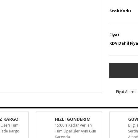
Stok Kodu
Fiyat
KDV Dahil Fiy
Fiyat Alarmı
Z KARGO
HIZLI GÖNDERİM
GÜVE
 Üzeri Tüm
15:00'a Kadar Verilen
Bilgil
inizde Kargo
Tüm Siparişler Aynı Gün
Sertif
Kargoda
Altın