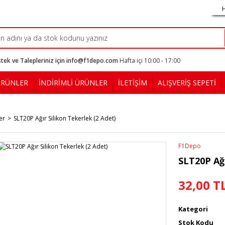
tek ve Talepleriniz için info@f1depo.com
Hafta içi 10:00 - 17:00
ÜRÜNLER
İNDİRİMLİ ÜRÜNLER
İLETİŞİM
ALIŞVERİŞ SEPETİ
er
SLT20P Ağır Silikon Tekerlek (2 Adet)
F1Depo
SLT20P Ağı
32,00 T
Kategori
Stok Kodu