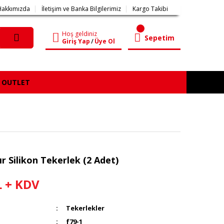
Hakkımızda
İletişim ve Banka Bilgilerimiz
Kargo Takibi
Hoş geldiniz
Sepetim
Giriş Yap
/
Üye Ol
OUTLET
r Silikon Tekerlek (2 Adet)
L + KDV
Tekerlekler
f79-1