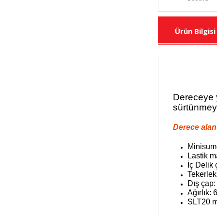
Ürün Bilgisi
Dereceye y
sürtünmeye
Derece alan 
Minisumo 
Lastik m
İç Delik
Tekerlek
Dış çap
Ağırlık:
6
SLT20 mo