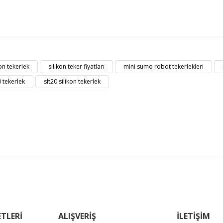
t bilgisi, resim, ürün açıklamalarında ve diğer konularda yetersiz gördüğü
Bu ürüne ilk yorumu siz yapın!
eriniz için teşekkür ederiz.
kon tekerlek
silikon teker fiyatları
mini sumo robot tekerlekleri
kalitesiz, bozuk veya görüntülenemiyor.
Yorum Yaz
0 tekerlek
slt20 silikon tekerlek
masında eksik bilgiler bulunuyor.
erinde hatalar bulunuyor.
diğer sitelerden daha pahalı.
zer farklı alternatifler olmalı.
Gönder
TLERİ
ALIŞVERİŞ
İLETİŞİM