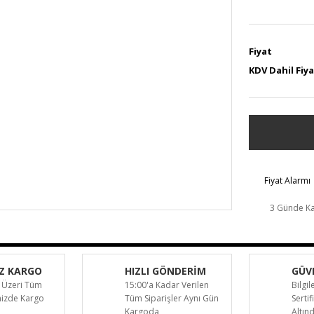
Fiyat
KDV Dahil Fiy
Fiyat Alarmı
3 Günde K
Z KARGO
HIZLI GÖNDERİM
GÜVE
 Üzeri Tüm
15:00'a Kadar Verilen
Bilgil
inizde Kargo
Tüm Siparişler Aynı Gün
Sertif
Kargoda
Altın