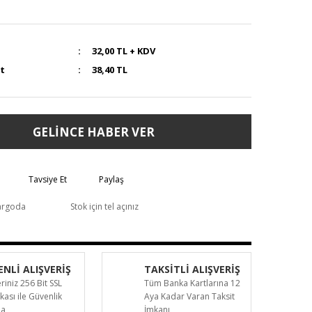
32,00 TL + KDV
at
38,40 TL
GELİNCE HABER VER
Tavsiye Et
Paylaş
argoda
Stok için tel açınız
NLİ ALIŞVERİŞ
TAKSİTLİ ALIŞVERİŞ
eriniz 256 Bit SSL
Tüm Banka Kartlarına 12
ikası ile Güvenlik
Aya Kadar Varan Taksit
da
İmkanı