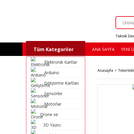
Teknik Des
Tüm Kategoriler
ANA SAYFA
YENİ 
Elektronik Kartlar
Anasayfa
Tekerlekl
Arduino
Geliştirme Kartları
Sensörler
Motorlar
Drone ve
Multikopter
3D Yazıcı
Malzemeleri
Malzemeleri