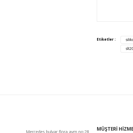
Bu ürünün fiya
iletebilirsiniz.
Görüş ve öneril
Etiketler :
sili
Ürün resmi 
slt2
Ürün açıkla
Ürün bilgil
Ürün fiyatı 
Bu ürüne ben
MÜŞTERİ HİZME
Mercedes bulvar flora avm no:28