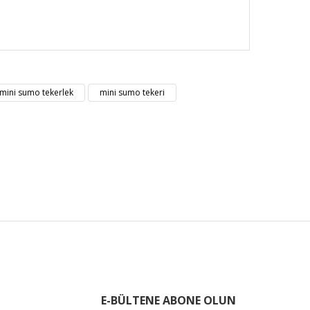
nüz noktaları öneri formunu kullanarak tarafımıza
mini sumo tekerlek
mini sumo tekeri
E-BÜLTENE ABONE OLUN