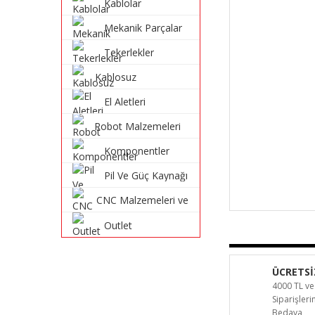
Kablolar
Mekanik Parçalar
Tekerlekler
Kablosuz
Haberleşme
El Aletleri
Sistemleri
Robot Malzemeleri
ve Robot Kitleri
Komponentler
Pil Ve Güç Kaynağı
CNC Malzemeleri ve
Parçaları
Outlet
ÜCRETSİ
4000 TL ve
Siparişler
Bedava