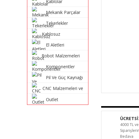
Kablolar
Mekanik Parçalar
Tekerlekler
Kablosuz
Haberleşme
El Aletleri
Sistemleri
Robot Malzemeleri
ve Robot Kitleri
Komponentler
Pil Ve Güç Kaynağı
CNC Malzemeleri ve
Parçaları
Outlet
ÜCRETSİ
4000 TL ve
Siparişler
Bedava