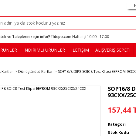
tek ve Talepleriniz için info@f1depo.com
Hafta içi 10:00 - 17:00
ÜRÜNLER
İNDİRİMLİ ÜRÜNLER
İLETİŞİM
ALIŞVERİŞ SEPETİ
k Kartlar
Dönüştürücü Kartlar
SOP16/8 DIP8 SOIC8 Test Klipsi EEPROM 93C
SOP16/8 D
93CXX/25
157,44 
Kategori
Stok Kodu