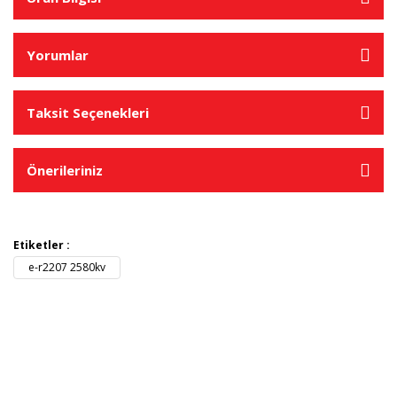
Yorumlar
Taksit Seçenekleri
Önerileriniz
Etiketler :
e-r2207 2580kv