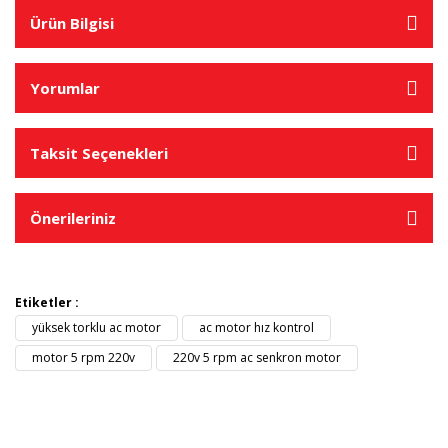
Ürün Bilgisi
Yorumlar
Taksit Seçenekleri
Önerileriniz
Etiketler :
yüksek torklu ac motor
ac motor hız kontrol
motor 5 rpm 220v
220v 5 rpm ac senkron motor