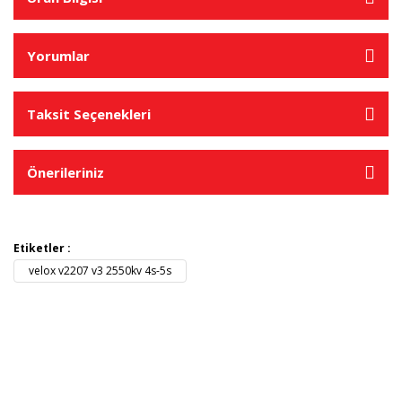
Yorumlar
Taksit Seçenekleri
Önerileriniz
Etiketler :
velox v2207 v3 2550kv 4s-5s