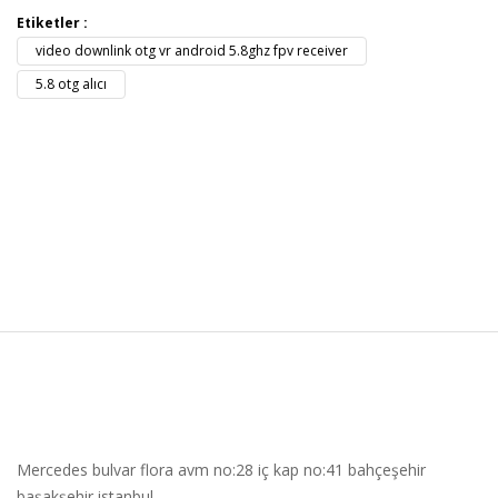
Etiketler :
video downlink otg vr android 5.8ghz fpv receiver
5.8 otg alıcı
Mercedes bulvar flora avm no:28 iç kap no:41 bahçeşehir
başakşehir istanbul