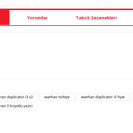
Yorumlar
Taksit Seçenekleri
t bilgisi, resim, ürün açıklamalarında ve diğer konularda yetersiz gördüğü
Bu ürüne ilk yorumu siz yapın!
eriniz için teşekkür ederiz.
ao duplicator i3 v2
wanhao türkiye
wanhao duplicator i3 fiyat
kalitesiz, bozuk veya görüntülenemiyor.
Yorum Yaz
ao 3 boyutlu yazıcı
masında eksik bilgiler bulunuyor.
erinde hatalar bulunuyor.
diğer sitelerden daha pahalı.