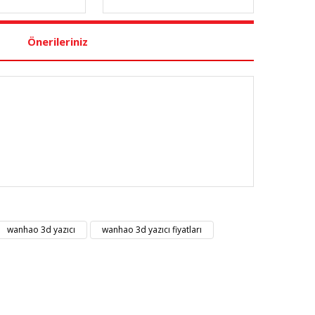
Önerileriniz
nüz noktaları öneri formunu kullanarak tarafımıza
wanhao 3d yazıcı
wanhao 3d yazıcı fiyatları