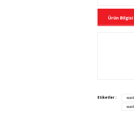
Ürün Bilgisi
Bu ürünün fiya
iletebilirsiniz.
Görüş ve öneril
Etiketler :
wanh
Ürün resmi 
wanh
Ürün açıkla
Ürün bilgil
Ürün fiyatı 