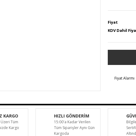
Fiyat
KDV Dahil Fiy
Fiyat Alarmı
Z KARGO
HIZLI GÖNDERİM
GÜVE
 Üzeri Tüm
15:00'a Kadar Verilen
Bilgil
inizde Kargo
Tüm Siparişler Aynı Gün
Sertif
Kargoda
Altın