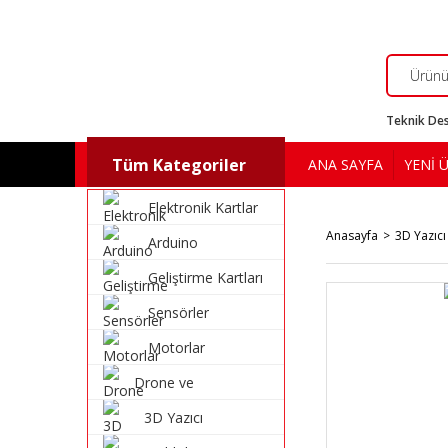
Teknik Des
Tüm Kategoriler
ANA SAYFA
YENİ 
Elektronik Kartlar
Anasayfa
3D Yazıcı
Arduino
Geliştirme Kartları
Sensörler
Motorlar
Drone ve
Multikopter
3D Yazıcı
Malzemeleri
Malzemeleri