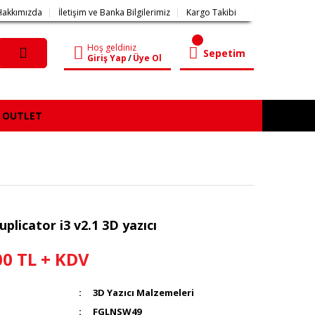
Hakkımızda
İletişim ve Banka Bilgilerimiz
Kargo Takibi
Hoş geldiniz
Sepetim
Giriş Yap
/
Üye Ol
OUTLET
licator i3 v2.1 3D yazıcı
00 TL + KDV
3D Yazıcı Malzemeleri
FGLNSW49