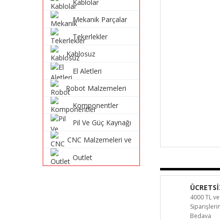
Kablolar
Mekanik Parçalar
Tekerlekler
Kablosuz
Haberleşme
El Aletleri
Sistemleri
Robot Malzemeleri
ve Robot Kitleri
Komponentler
Pil Ve Güç Kaynağı
CNC Malzemeleri ve
Parçaları
Outlet
ÜCRETSİ
4000 TL ve
Siparişler
Bedava