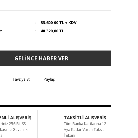
33.600,00 TL + KDV
at
40.320,00 TL
GELİNCE HABER VER
Tavsiye Et
Paylaş
NLİ ALIŞVERİŞ
TAKSİTLİ ALIŞVERİŞ
eriniz 256 Bit SSL
Tüm Banka Kartlarına 12
ikası ile Güvenlik
Aya Kadar Varan Taksit
da
İmkanı