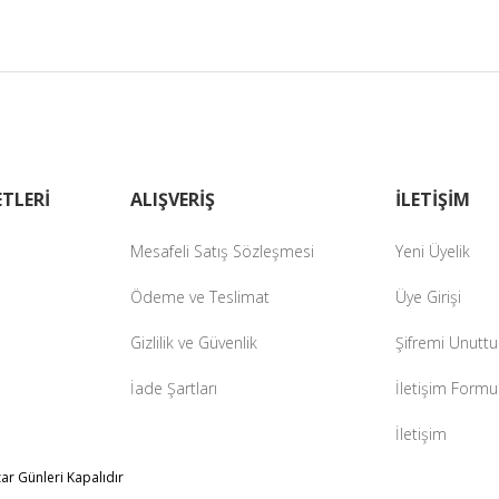
zer farklı alternatifler olmalı.
Gönder
TLERİ
ALIŞVERİŞ
İLETİŞİM
Mesafeli Satış Sözleşmesi
Yeni Üyelik
Ödeme ve Teslimat
Üye Girişi
Gizlilik ve Güvenlik
Şifremi Unutt
İade Şartları
İletişim Formu
İletişim
zar Günleri Kapalıdır