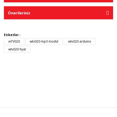
Önerileriniz
Etiketler :
wTV020
wtv020 mp3 modül
wtv020 arduino
wtv020 fiyat