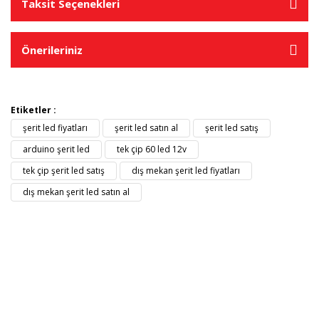
Taksit Seçenekleri
Önerileriniz
Etiketler :
şerit led fiyatları
şerit led satın al
şerit led satış
arduino şerit led
tek çip 60 led 12v
tek çip şerit led satış
dış mekan şerit led fiyatları
dış mekan şerit led satın al