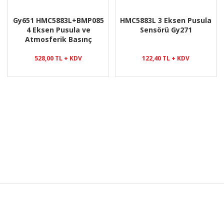
Gy651 HMC5883L+BMP085
HMC5883L 3 Eksen Pusula
4 Eksen Pusula ve
Sensörü Gy271
Atmosferik Basınç
Sensörü
528,00 TL + KDV
122,40 TL + KDV