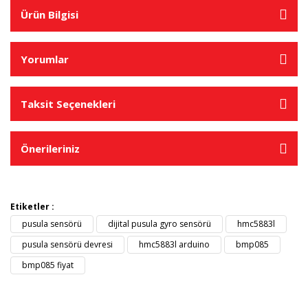
Ürün Bilgisi
Yorumlar
Taksit Seçenekleri
Önerileriniz
Etiketler :
pusula sensörü
dijital pusula gyro sensörü
hmc5883l
pusula sensörü devresi
hmc5883l arduino
bmp085
bmp085 fiyat