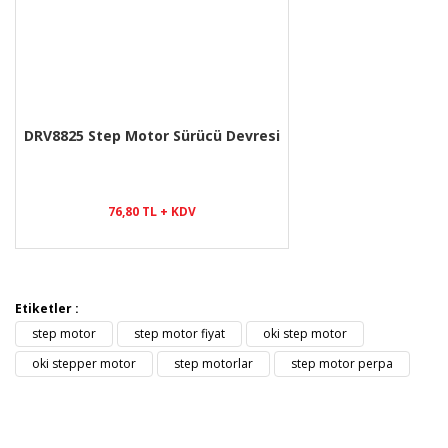
DRV8825 Step Motor Sürücü Devresi
76,80 TL + KDV
Etiketler :
step motor
step motor fiyat
oki step motor
oki stepper motor
step motorlar
step motor perpa