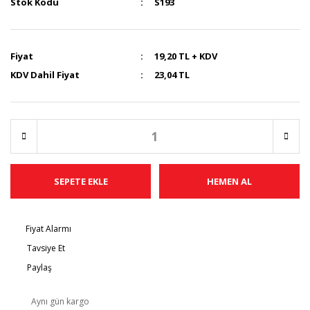
Stok Kodu
S193
Fiyat
19,20 TL + KDV
KDV Dahil Fiyat
23,04 TL
SEPETE EKLE
HEMEN AL
Fiyat Alarmı
Tavsiye Et
Paylaş
Aynı gün kargo